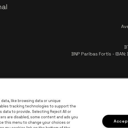
nal
Av
B
BNP Paribas Fortis - IBAN
data, like browsing data or unique
nables tracking technologies to support the
data to provide. Selecting Reject All or
ckers are disabled, some content and ads you
Visitez
Accept
Visitez le site de Coca-Cola
ace this menu to change your choices or
Visitez le site de Jupiler
ge my cookies link on the bottom of the