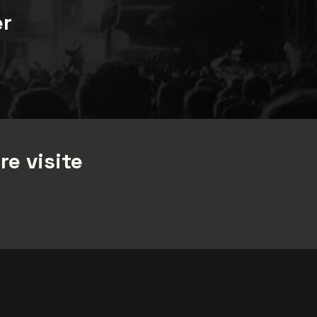
er
re visite