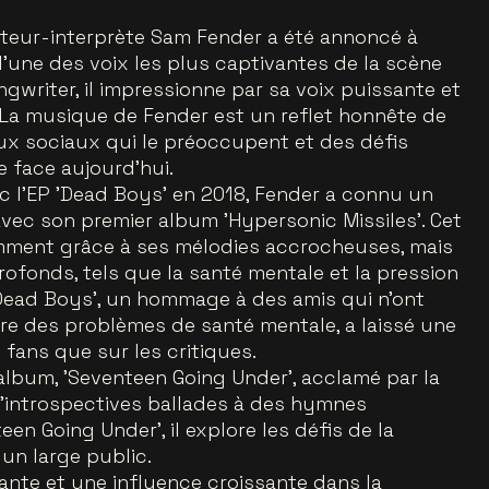
iteur-interprète Sam Fender a été annoncé à
l'une des voix les plus captivantes de la scène
gwriter, il impressionne par sa voix puissante et
La musique de Fender est un reflet honnête de
eux sociaux qui le préoccupent et des défis
e face aujourd'hui.
 l'EP 'Dead Boys' en 2018, Fender a connu un
vec son premier album 'Hypersonic Missiles'. Cet
amment grâce à ses mélodies accrocheuses, mais
ofonds, tels que la santé mentale et la pression
 'Dead Boys', un hommage à des amis qui n'ont
re des problèmes de santé mentale, a laissé une
 fans que sur les critiques.
 album, 'Seventeen Going Under', acclamé par la
d'introspectives ballades à des hymnes
een Going Under', il explore les défis de la
un large public.
nte et une influence croissante dans la