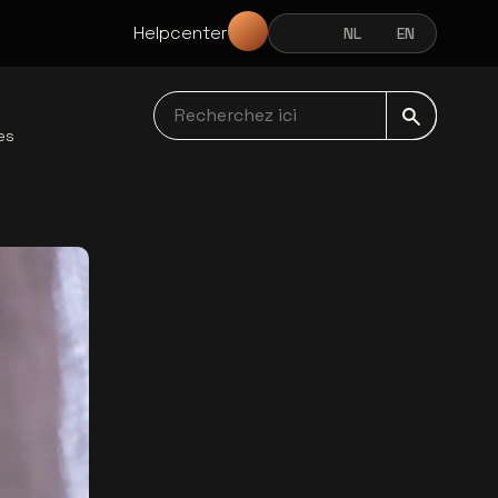
Helpcenter
FR
NL
EN
FRANÇAIS
NEDERLANDS
ENGLISH
Recherchez ici navbar
es