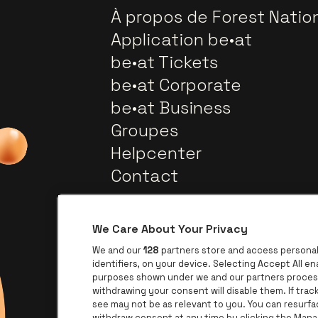
À propos de Forest Natio
Application be•at
be•at Tickets
be•at Corporate
be•at Business
Groupes
Helpcenter
Contact
We Care About Your Privacy
We and our
128
partners store and access personal 
identifiers, on your device. Selecting Accept All e
purposes shown under we and our partners process 
withdrawing your consent will disable them. If tra
Visitez le site de Europcar
Visitez le site de Lotto
see may not be as relevant to you. You can resurf
withdraw consent at any time by clicking the Mana