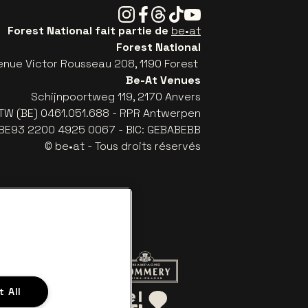
Instagram
Facebook
Threads
Tiktok
Youtube
Forest National fait partie de
be•at
Forest National
enue Victor Rousseau 208, 1190 Forest
Be-At Venues
Schijnpoortweg 119, 2170 Anvers
TW (BE) 0461.051.688 - RPR Antwerpen
: BE93 2200 4925 0067 - BIC: GEBABEBB
© be•at - Tous droits réservés
 le site de Red Bull
Visitez le site de Champagne Pomme
 All
Visitez le site de Le logo de Aperol