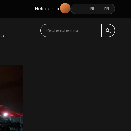
Helpcenter
FR
NL
EN
FRANÇAIS
NEDERLANDS
ENGLISH
Recherchez ici navbar
es