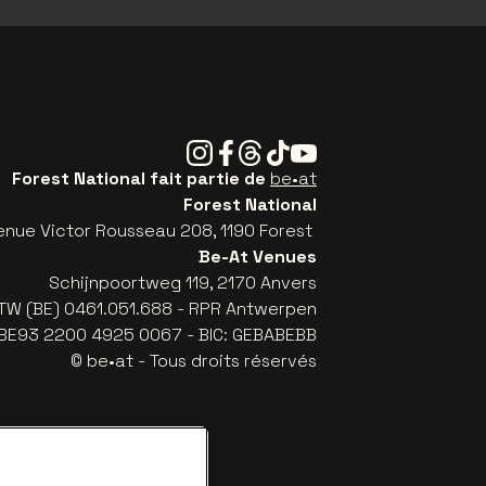
Instagram
Facebook
Threads
Tiktok
Youtube
Forest National fait partie de
be•at
Forest National
enue Victor Rousseau 208, 1190 Forest
Be-At Venues
Schijnpoortweg 119, 2170 Anvers
TW (BE) 0461.051.688 - RPR Antwerpen
: BE93 2200 4925 0067 - BIC: GEBABEBB
© be•at - Tous droits réservés