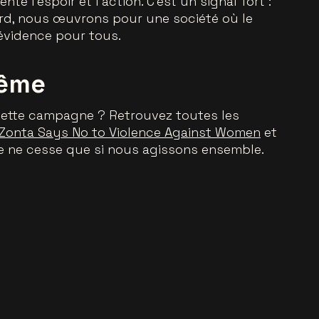
nte l’espoir et l’action. C’est un signal fort :
rd, nous œuvrons pour une société où le
 évidence pour tous.
même
 cette campagne ? Retrouvez toutes les
Zonta Says No to Violence Against Women
et
ce ne cesse que si nous agissons ensemble.