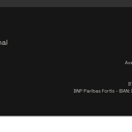
nal
Av
B
BNP Paribas Fortis - IBAN