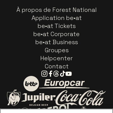
À propos de Forest National
Application be•at
be•at Tickets
be•at Corporate
be•at Business
Groupes
Helpcenter
Contact
Instagram
Facebook
Threads
Tiktok
Youtube
Visitez le site de Europca
Visitez le site de Lotto
Visitez le site d
Visitez le site de Jupiler