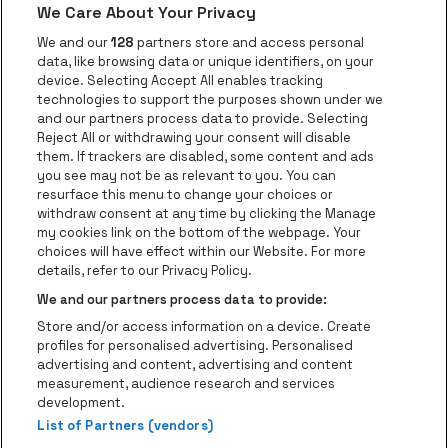
We Care About Your Privacy
Visitez le site de Red Bull
Visitez le sit
Visitez le site de Le logo de Ape
We and our
128
partners store and access personal
data, like browsing data or unique identifiers, on your
Visitez le site d
device. Selecting Accept All enables tracking
Visitez le site de Le logo Jameson en blan
technologies to support the purposes shown under we
and our partners process data to provide. Selecting
Visitez le site de Croky
Reject All or withdrawing your consent will disable
Visitez le site de Bruzz
them. If trackers are disabled, some content and ads
you see may not be as relevant to you. You can
Visitez le site de Le Soir
Visitez le site d
resurface this menu to change your choices or
withdraw consent at any time by clicking the Manage
my cookies link on the bottom of the webpage. Your
choices will have effect within our Website. For more
Forest National fait partie de
be•at
Visitez le site de Radio Conta
details, refer to our Privacy Policy.
Forest National
We and our partners process data to provide:
Avenue Victor Rousseau 208, 1190 Forest
Store and/or access information on a device. Create
Be-At Venues
profiles for personalised advertising. Personalised
Schijnpoortweg 119, 2170 Anvers
advertising and content, advertising and content
BTW (BE) 0461.051.688 - RPR Antwerpen
measurement, audience research and services
BNP Paribas Fortis - IBAN: BE93 2200 4925 0067 - BIC:
development.
GEBABEBB
List of Partners (vendors)