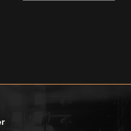
documentaire WILD HEARTS [trailer]
er