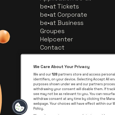
be•at Tickets
be•at Corporate
be•at Business
Groupes
Helpcenter
Contact
We Care About Your Privacy
We and our
128
partners store and access personal 
identifiers, on your device. Selecting Accept All e
purposes shown under we and our partners process 
withdrawing your consent will disable them. If tra
Visitez le site de Europcar
Visitez le site de Lotto
see may not be as relevant to you. You can resurf
withdraw consent at any time by clicking the Mana
webpage. Your choices will have effect within our We
Visite
Visitez le site de Le logo James
Policy.