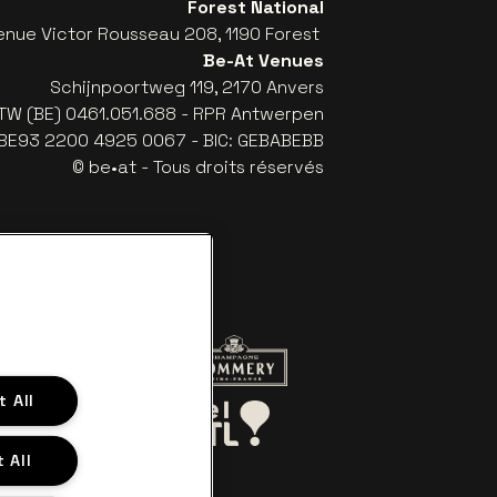
Forest National
enue Victor Rousseau 208, 1190 Forest
Be-At Venues
Schijnpoortweg 119, 2170 Anvers
TW (BE) 0461.051.688 - RPR Antwerpen
: BE93 2200 4925 0067 - BIC: GEBABEBB
© be•at - Tous droits réservés
 le site de Red Bull
Visitez le site de Champagne Pomme
 All
Visitez le site de Le logo de Aperol
tez le site de Le Soir
Visitez le site de Bel RTL
 All