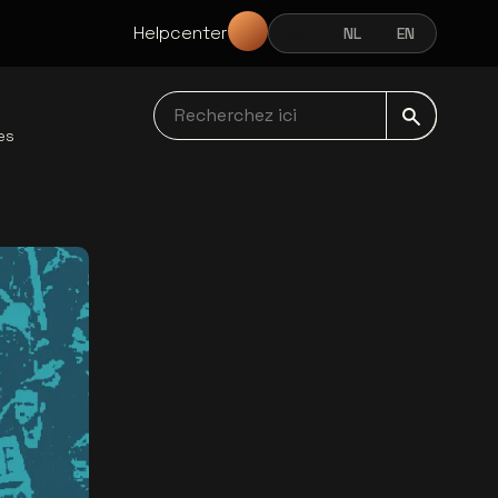
Helpcenter
FR
NL
EN
FRANÇAIS
NEDERLANDS
ENGLISH
Recherchez ici navbar
es