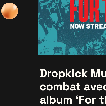
Dropkick M
combat avec
album ‘For t