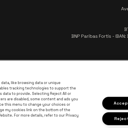
Av
B
BNP Paribas Fortis - IBAN
data, like browsing data or unique
nables tracking technologies to support the
data to provide. Selecting Reject All or
ckers are disabled, some content and ads you
Visitez
Accept
Visitez le site de Coca-Cola
ace this menu to change your choices or
Visitez le site de Jupiler
ge my cookies link on the bottom of the
bsite. For more details, refer to our Privacy
z le site de Le logo Lillet en blanc cassé
Visitez le site de Croky
Visi
Visitez le site de Bruzz
Reject
on en blanc cassé