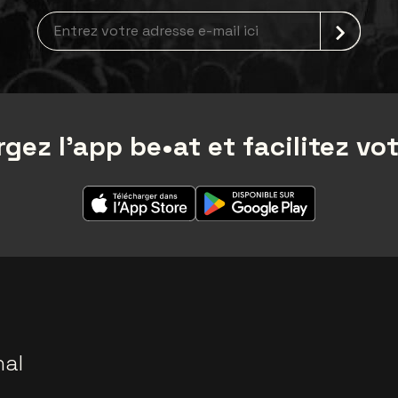
Inscription à la newsletter
gez l'app be•at et facilitez vot
nal