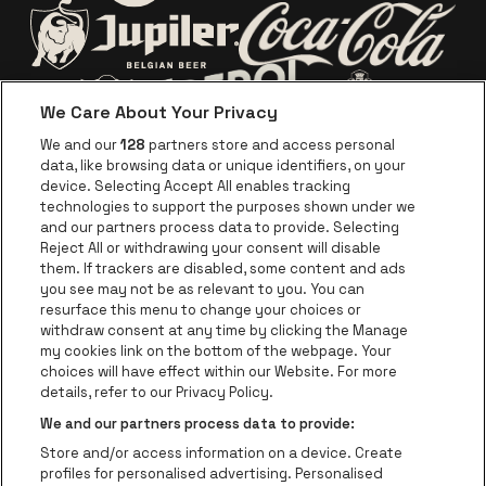
Visitez le site de Europca
Visitez le site de Lotto
Visitez le site d
Visitez le site de Jupiler
We Care About Your Privacy
Visitez le site de Red Bull
Visitez le sit
Visitez le site de Le logo de Ape
We and our
128
partners store and access personal
data, like browsing data or unique identifiers, on your
Visitez le site d
device. Selecting Accept All enables tracking
Visitez le site de Le logo Jameson en blan
technologies to support the purposes shown under we
and our partners process data to provide. Selecting
Visitez le site de Croky
Reject All or withdrawing your consent will disable
Visitez le site de Bruzz
them. If trackers are disabled, some content and ads
you see may not be as relevant to you. You can
Visitez le site de Le Soir
Visitez le site d
resurface this menu to change your choices or
withdraw consent at any time by clicking the Manage
my cookies link on the bottom of the webpage. Your
choices will have effect within our Website. For more
Forest National fait partie de
be•at
Visitez le site de Radio Conta
details, refer to our Privacy Policy.
Forest National
We and our partners process data to provide:
Avenue Victor Rousseau 208, 1190 Forest
Store and/or access information on a device. Create
Be-At Venues
profiles for personalised advertising. Personalised
Schijnpoortweg 119, 2170 Anvers