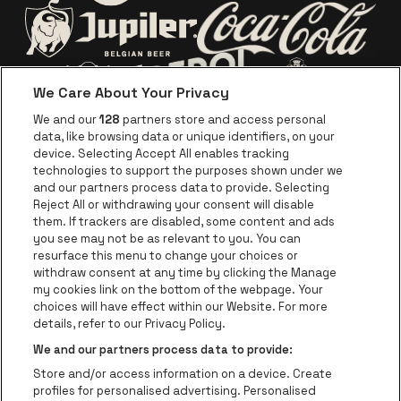
Visitez le site de Europca
Visitez le site de Lotto
Visitez le site d
Visitez le site de Jupiler
We Care About Your Privacy
Visitez le site de Red Bull
Visitez le sit
Visitez le site de Le logo de Ape
We and our
128
partners store and access personal
data, like browsing data or unique identifiers, on your
Visitez le site d
device. Selecting Accept All enables tracking
Visitez le site de Le logo Jameson en blan
technologies to support the purposes shown under we
and our partners process data to provide. Selecting
Visitez le site de Croky
Reject All or withdrawing your consent will disable
Visitez le site de Bruzz
them. If trackers are disabled, some content and ads
you see may not be as relevant to you. You can
Visitez le site de Le Soir
Visitez le site d
resurface this menu to change your choices or
withdraw consent at any time by clicking the Manage
my cookies link on the bottom of the webpage. Your
choices will have effect within our Website. For more
Forest National fait partie de
be•at
Visitez le site de Radio Conta
details, refer to our Privacy Policy.
Forest National
We and our partners process data to provide:
Avenue Victor Rousseau 208, 1190 Forest
Store and/or access information on a device. Create
Be-At Venues
profiles for personalised advertising. Personalised
Schijnpoortweg 119, 2170 Anvers