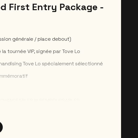
d First Entry Package -
ission générale / place debout)
de la tournée VIP, signée par Tove Lo
chandising Tove Lo spécialement sélectionné
commémoratif
 ECHANGEABLES NI REMBOURSABLES.
ront possibles uniquement dans le cas d’une
es packages. Les changements de noms ne sont
Les clients devront se présenter en personne
e d’identité afin de retirer le contenu de leur
utes les instructions sera envoyé à chaque