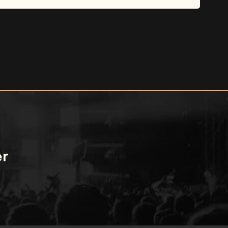
ant le concert.
er