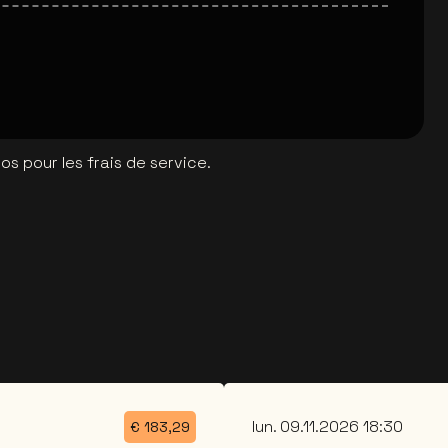
l
s pour les frais de service.
lun. 09.11.2026 18:30
€
183,29