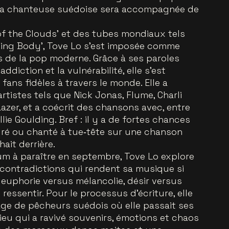
 La chanteuse suédoise sera accompagnée de
f the Clouds' et des tubes mondiaux tels
alking Body', Tove Lo s’est imposée comme
es de la pop moderne. Grâce à ses paroles
ddiction et la vulnérabilité, elle s’est
ns fidèles à travers le monde. Elle a
tistes tels que Nick Jonas, Flume, Charli
Lazer, et a coécrit des chansons avec, entre
llie Goulding. Bref : il y a de fortes chances
uré ou chanté à tue‑tête sur une chanson
ait derrière.
um à paraître en septembre, Tove Lo explore
contradictions qui rendent sa musique si
: euphorie versus mélancolie, désir versus
 ressentir. Pour le processus d’écriture, elle
lage de pêcheurs suédois où elle passait ses
ieu qui a ravivé souvenirs, émotions et chaos