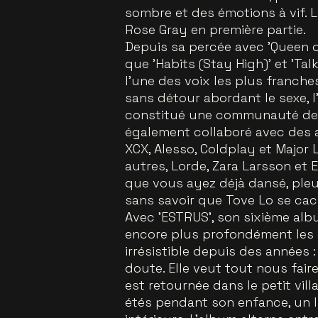
sombre et des émotions à vif.
Rose Gray en première partie.
Depuis sa percée avec 'Queen o
que 'Habits (Stay High)' et 'T
l’une des voix les plus franch
sans détour abordant le sexe, l’a
constitué une communauté de fa
également collaboré avec des ar
XCX, Alesso, Coldplay et Major 
autres, Lorde, Zara Larsson et E
que vous ayez déjà dansé, ple
sans savoir que Tove Lo se cach
Avec 'ESTRUS', son sixième alb
encore plus profondément les 
irrésistible depuis des années 
doute. Elle veut tout nous faire
est retournée dans le petit vil
étés pendant son enfance, un l