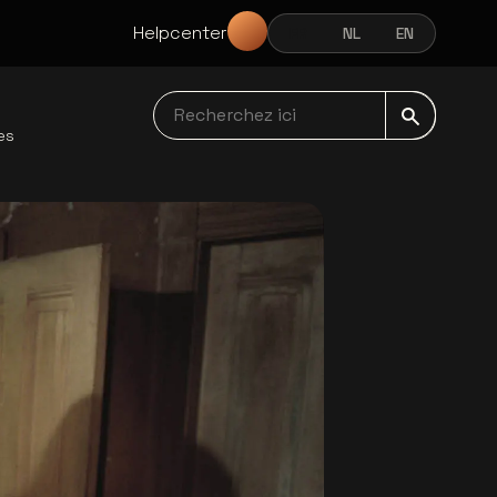
Helpcenter
FR
NL
EN
FRANÇAIS
NEDERLANDS
ENGLISH
Recherchez ici navbar
es