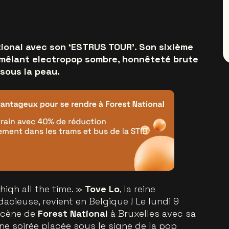
ional avec son ‘ESTRUS TOUR’. Son sixième
 mêlant electropop sombre, honnêteté brute
 sous la peau.
high all the time. »
Tove Lo
, la reine
acieuse, revient en Belgique ! Le lundi 9
 scène de
Forest National
à Bruxelles avec sa
une soirée placée sous le signe de la pop