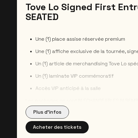
Tove Lo Signed First Ent
SEATED
Une (1) place assise réservée premium
Une (1) affiche exclusive de la tournée, sig
Un (1) article de merchandising Tove Lo sp
Un (1) laminate VIP commémoratif
Accès VIP anticipé à la salle
Les packages ne sont NI ECHANGEABLES NI REM
Les remboursements ne seront possibles unique
Plus d’infos
annulation du show ou des packages. Les chan
également PAS acceptés. Les clients devront s
Acheter des tickets
en possession de leur carte d’identité afin de re
package. Un mail avec toutes les instructions 