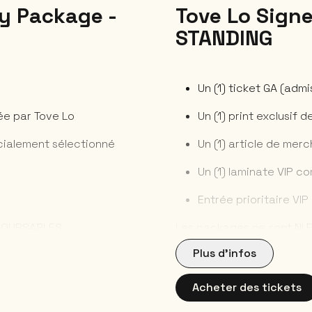
ry Package -
Tove Lo Signe
STANDING
Un (1) ticket GA (adm
née par Tove Lo
Un (1) print exclusif 
écialement sélectionné
Un (1) article de mer
Un (1) laminate VIP 
Entrée prioritaire VIP
BOURSABLES.
Les packages ne sont NI
ment dans le cas d’une
Les remboursements ne se
Plus d’infos
gements de noms ne sont
annulation du show ou d
e présenter en personne
également PAS acceptés. 
Acheter des tickets
tirer le contenu de leur
en possession de leur cart
sera envoyé à chaque
package. Un mail avec to