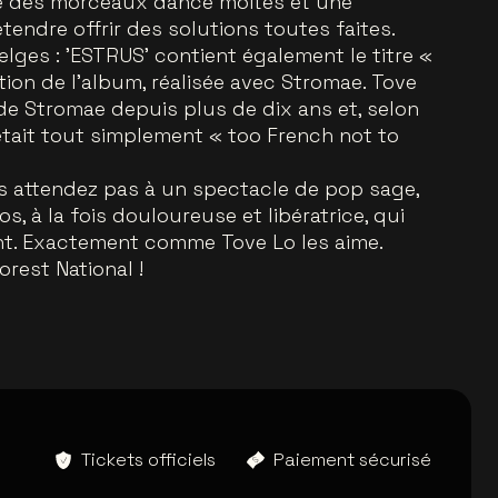
tre des morceaux dance moites et une
endre offrir des solutions toutes faites.
lges : 'ESTRUS' contient également le titre «
ation de l’album, réalisée avec Stromae. Tove
de Stromae depuis plus de dix ans et, selon
tait tout simplement « too French not to
s attendez pas à un spectacle de pop sage,
s, à la fois douloureuse et libératrice, qui
nt. Exactement comme Tove Lo les aime.
rest National !
Tickets officiels
Paiement sécurisé