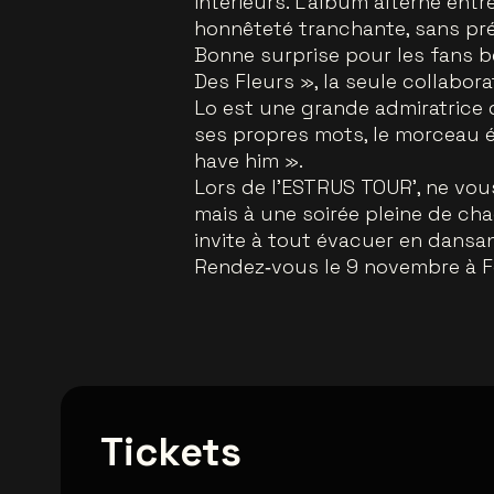
intérieurs. L’album alterne en
honnêteté tranchante, sans prét
Bonne surprise pour les fans be
Des Fleurs », la seule collabor
Lo est une grande admiratrice 
ses propres mots, le morceau é
have him ».
Lors de l’ESTRUS TOUR', ne vou
mais à une soirée pleine de chao
invite à tout évacuer en dansa
Rendez‑vous le 9 novembre à Fo
Tickets