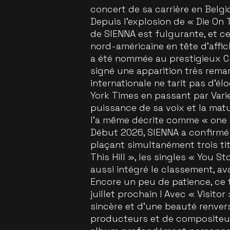
concert de sa carrière en Belgi
Depuis l’explosion de « Die On T
de SIENNA est fulgurante, et c
nord-américaine en tête d’affi
a été nommée au prestigieux Cr
signé une apparition très rem
internationale ne tarit pas d’é
York Times en passant par Varie
puissance de sa voix et la matu
l’a même décrite comme « one o
Début 2026, SIENNA a confirmé 
plaçant simultanément trois tit
This Hill », les singles « You S
aussi intégré le classement, a
Encore un peu de patience, ce 
juillet prochain ! Avec « Visito
sincère et d’une beauté renve
producteurs et de compositeur