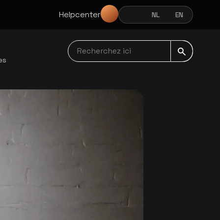
Helpcenter
FR
NL
EN
FRANÇAIS
NEDERLANDS
ENGLISH
Recherchez ici navbar
es