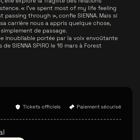
lle explore la fragilité des relations
stence. « I’ve spent most of my life feeling
ust passing through », confie SIENNA. Mais si
 sa carrière nous a appris quelque chose,
tre simplement de passage.
e inoubliable portée par la voix envoûtante
 de SIENNA SPIRO le 16 mars à Forest
Tickets officiels
Paiement sécurisé
al