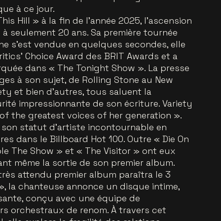
que à ce jour.
his Hill » à la fin de l’année 2025, l’ascension
e à seulement 20 ans. Sa première tournée
che s’est vendue en quelques secondes, elle
itics’ Choice Award des BRIT Awards et a
arquée dans « The Tonight Show ». La presse
loges à son sujet, de Rolling Stone au New
ty et bien d’autres, tous saluent la
rité impressionnante de son écriture. Variety
f the greatest voices of her generation ».
son statut d’artiste incontournable en
res dans le Billboard Hot 100. Outre « Die On
tole The Show » et « The Visitor » ont eux
vant même la sortie de son premier album.
très attendu premier album paraîtra le 3
r », la chanteuse annonce un disque intime,
rsante, conçu avec une équipe de
s orchestraux de renom. À travers cet