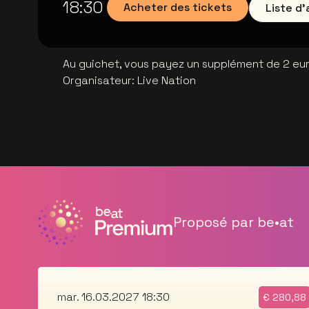
18:30
Acheter des tickets
Liste d
Au guichet, vous payez un supplément de 2 euro
Organisateur
:
Live Nation
Proposé par be•at
mar. 16.03.2027 18:30
€
280,88