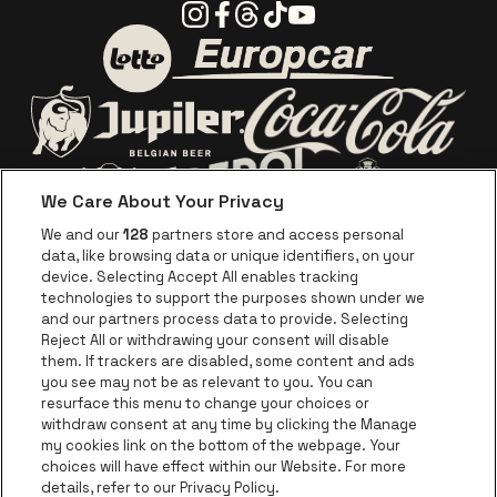
Instagram
Facebook
Threads
Tiktok
Youtube
Visitez le site de Europca
Visitez le site de Lotto
Visitez le site d
Visitez le site de Jupiler
We Care About Your Privacy
Visitez le site de Red Bull
Visitez le sit
Visitez le site de Le logo de Ape
We and our
128
partners store and access personal
data, like browsing data or unique identifiers, on your
Visitez le site d
device. Selecting Accept All enables tracking
Visitez le site de Le logo Jameson en blan
technologies to support the purposes shown under we
and our partners process data to provide. Selecting
Visitez le site de Croky
Reject All or withdrawing your consent will disable
Visitez le site de Bruzz
them. If trackers are disabled, some content and ads
you see may not be as relevant to you. You can
Visitez le site de Le Soir
Visitez le site d
resurface this menu to change your choices or
withdraw consent at any time by clicking the Manage
my cookies link on the bottom of the webpage. Your
choices will have effect within our Website. For more
Forest National fait partie de
be•at
Visitez le site de Radio Conta
details, refer to our Privacy Policy.