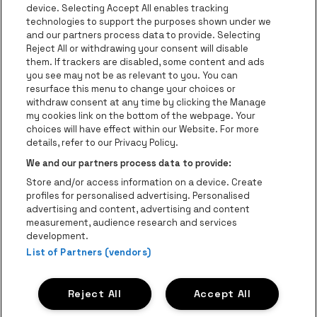
Visitez le site d
device. Selecting Accept All enables tracking
Visitez le site de Le logo Jameson en blan
technologies to support the purposes shown under we
and our partners process data to provide. Selecting
Visitez le site de Croky
Reject All or withdrawing your consent will disable
Visitez le site de Bruzz
them. If trackers are disabled, some content and ads
you see may not be as relevant to you. You can
Visitez le site de Le Soir
Visitez le site d
resurface this menu to change your choices or
withdraw consent at any time by clicking the Manage
my cookies link on the bottom of the webpage. Your
choices will have effect within our Website. For more
Forest National fait partie de
be•at
Visitez le site de Radio Conta
details, refer to our Privacy Policy.
Forest National
We and our partners process data to provide:
Avenue Victor Rousseau 208, 1190 Forest
Store and/or access information on a device. Create
Be-At Venues
profiles for personalised advertising. Personalised
Schijnpoortweg 119, 2170 Anvers
advertising and content, advertising and content
BTW (BE) 0461.051.688 - RPR Antwerpen
measurement, audience research and services
BNP Paribas Fortis - IBAN: BE93 2200 4925 0067 - BIC:
development.
List of Partners (vendors)
GEBABEBB
© be•at - Tous droits réservés
Reject All
Accept All
Proclaimer
Cookies
Manage my cookies
Privacy