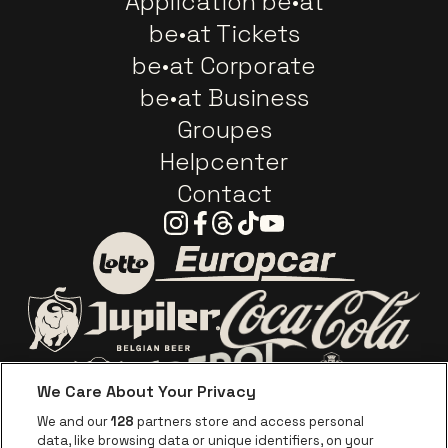
Application be•at
be•at Tickets
be•at Corporate
be•at Business
Groupes
Helpcenter
Contact
Instagram
Facebook
Threads
Tiktok
Youtube
Visitez le site de Europca
Visitez le site de Lotto
Visitez le site d
Visitez le site de Jupiler
We Care About Your Privacy
Visitez le site de Red Bull
Visitez le sit
Visitez le site de Le logo de Ape
We and our
128
partners store and access personal
data, like browsing data or unique identifiers, on your