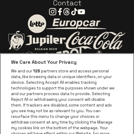
Contact
Instagram
Facebook
Threads
Tiktok
Youtube
Visitez le site de Europca
Visitez le site de Lotto
Visitez le site d
Visitez le site de Jupiler
We Care About Your Privacy
Visitez le site de Red Bull
Visitez le sit
Visitez le site de Le logo de Ape
We and our
128
partners store and access personal
data, like browsing data or unique identifiers, on your
Visitez le site d
device. Selecting Accept All enables tracking
Visitez le site de Le logo Jameson en blan
technologies to support the purposes shown under we
and our partners process data to provide. Selecting
Visitez le site de Croky
Reject All or withdrawing your consent will disable
Visitez le site de Bruzz
them. If trackers are disabled, some content and ads
you see may not be as relevant to you. You can
Visitez le site de Le Soir
Visitez le site d
resurface this menu to change your choices or
withdraw consent at any time by clicking the Manage
my cookies link on the bottom of the webpage. Your
choices will have effect within our Website. For more