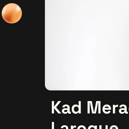
Kad Mera
Laroque