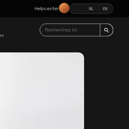
Helpcenter
FR
NL
EN
FRANÇAIS
NEDERLANDS
ENGLISH
Recherchez ici navbar
es