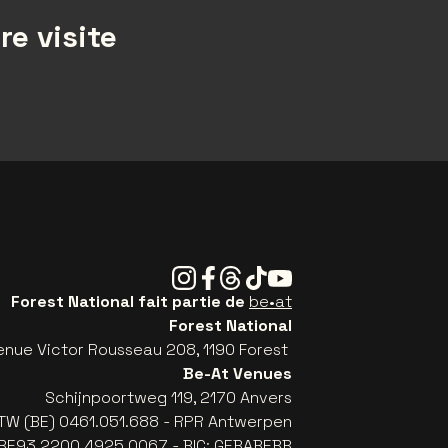
re visite
Instagram
Facebook
Threads
Tiktok
Youtube
Forest National fait partie de
be•at
Forest National
enue Victor Rousseau 208, 1190 Forest
Be-At Venues
Schijnpoortweg 119, 2170 Anvers
TW (BE) 0461.051.688 - RPR Antwerpen
: BE93 2200 4925 0067 - BIC: GEBABEBB