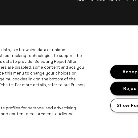
data, like browsing data or unique
nables tracking technologies to support the
data to provide. Selecting Reject All or
ckers are disabled, some content and ads you
Visitez
Accept
Visitez le site de Coca-Cola
ace this menu to change your choices or
Visitez le site de Jupiler
ge my cookies link on the bottom of the
bsite. For more details, refer to our Privacy
z le site de Le logo Lillet en blanc cassé
Visitez le site de Croky
Visi
Visitez le site de Bruzz
Reject
on en blanc cassé
Show Pu
Visitez le site de Radio Contact
e profiles for personalised advertising.
ng and content measurement, audience
Proclaimer
Cookies
Manage my cookies
Privacy
Conditions générale