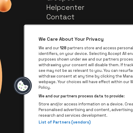
Helpcenter
Contact
We Care About Your Privacy
We and our
128
partners store and access personal 
identifiers, on your device. Selecting Accept All e
purposes shown under we and our partners process 
withdrawing your consent will disable them. If tra
Visitez le site de Europcar
Visitez le site de Lotto
see may not be as relevant to you. You can resurf
withdraw consent at any time by clicking the Mana
webpage. Your choices will have effect within our We
Visite
Visitez le site de Le logo James
Policy.
We and our partners process data to provide:
Store and/or access information on a device. Creat
Personalised advertising and content, advertisi
research and services development.
List of Partners (vendors)