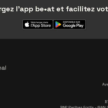
gez l'app be•at et facilitez vot
nal
Av
B
BNP Paribas Fortis - IBAN