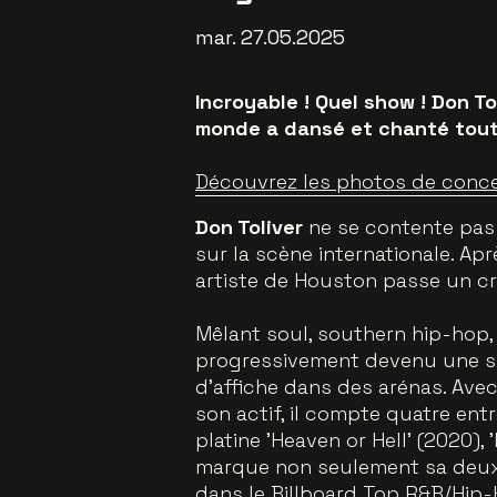
mar. 27.05.2025
Incroyable ! Quel show ! Don Tol
monde a dansé et chanté toute
Découvrez les photos de conce
Don Toliver
ne se contente pas 
sur la scène internationale. A
artiste de Houston passe un cr
Mêlant soul, southern hip-hop, 
progressivement devenu une sup
d'affiche dans des arénas. Avec
son actif, il compte quatre ent
platine 'Heaven or Hell' (2020), 
marque non seulement sa deuxiè
dans le Billboard Top R&B/Hip-