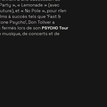
 Party », « Lemonade » (avec
uture), et « No Pole », pour n'en
lms à succès tels que ‘Fast &
tone Psycho', Don Toliver a
s fermés lors de son
PSYCHO Tour
e musique, de concerts et de