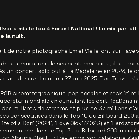
iver a mis le feu à Forest National ! Le mix parfait
 la nuit.
rt de notre photographe Emiel Viellefont sur Faceb
de se démarquer de ses contemporains ; il se trou
près un concert sold out à La Madeleine en 2023, le
an au-dessus. Le mardi 27 mai 2025, Don Toliver s’
R&B cinématographique, pop décalée et rock 'n' roll
erstar mondiale en cumulant les certifications mul
 des milliards de streams et plus de 37 millions d'
rées consécutives dans le Top 10 du Billboard 200 a
'Life of a Don' (2021), 'Love Sick' (2023) et 'Hardsto
me entrée dans le Top 3 du Billboard 200, mais il o
Hop Albums Chart. Entre-temps, son catalogue s'est