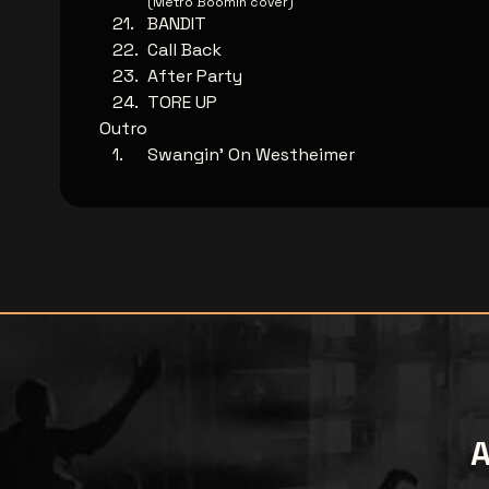
(Metro Boomin cover)
BANDIT
Call Back
After Party
TORE UP
Outro
Swangin' On Westheimer
A