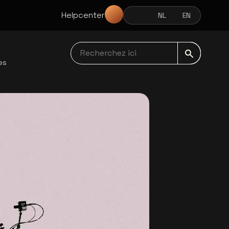
Helpcenter
FR
NL
EN
FRANÇAIS
NEDERLANDS
ENGLISH
Recherchez ici navbar
es