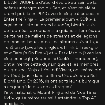
DIE ANTWOORD a d’abord évolué au sein de la
scène underground du Cap, et s’est révélé au
grand public en 2010 avec le single à succès «
Enter the Ninja ». Le premier album « $O$ » a
également été un grand succès, bientôt suivi
de tournées de concerts à guichets fermés, de
centaines de milliers de streams et de légions
de fans enthousiastes. Les albums suivants, «
Ten$ion » (avec les singles « I Fink U Freeky »
et « Baby’s On Fire ») et « Dark Mag » (avec les
singles « Ugly Boy » et « Cookie Thumper! »),
ont alimenté cette dynamique, et les membres
du groupe, Ninja et Yolandi Visser, ont même été
invités à jouer dans le film « Chappie » de Neill
Blomkamp. En 2016, ils ont sorti leur album qui
a engrangé le plus de suffrages à
l’international, « Mount Ninji and da Nice Time
Kid », qui a même réussi à atteindre le Top 40
américain.