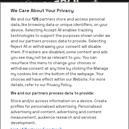
Visitez le site d
Visitez le site de Jupiler
We Care About Your Privacy
Visitez le site de Red Bull
Visitez le sit
Visitez le site de Le logo de Ape
We and our
128
partners store and access personal
data, like browsing data or unique identifiers, on your
Visitez le site d
device. Selecting Accept All enables tracking
Visitez le site de Le logo Jameson en blan
technologies to support the purposes shown under we
and our partners process data to provide. Selecting
Visitez le site de Croky
Reject All or withdrawing your consent will disable
Visitez le site de Bruzz
them. If trackers are disabled, some content and ads
you see may not be as relevant to you. You can
Visitez le site de Le Soir
Visitez le site d
resurface this menu to change your choices or
withdraw consent at any time by clicking the Manage
my cookies link on the bottom of the webpage. Your
choices will have effect within our Website. For more
Forest National fait partie de
be•at
Visitez le site de Radio Conta
details, refer to our Privacy Policy.
Forest National
We and our partners process data to provide:
Avenue Victor Rousseau 208, 1190 Forest
Store and/or access information on a device. Create
Be-At Venues
profiles for personalised advertising. Personalised
Schijnpoortweg 119, 2170 Anvers
advertising and content, advertising and content
BTW (BE) 0461.051.688 - RPR Antwerpen
measurement, audience research and services
BNP Paribas Fortis - IBAN: BE93 2200 4925 0067 - BIC:
development.