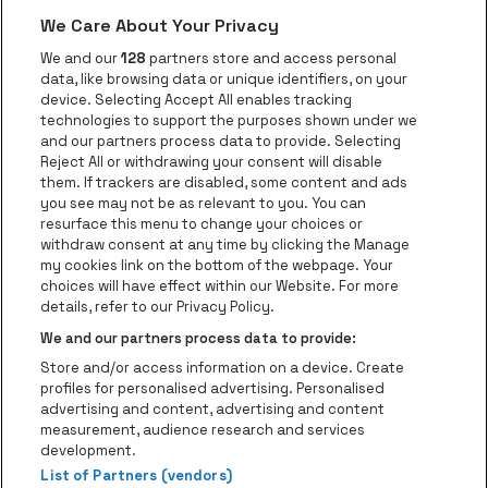
We Care About Your Privacy
Visitez le site de Red Bull
Visitez le sit
Visitez le site de Le logo de Ape
We and our
128
partners store and access personal
data, like browsing data or unique identifiers, on your
Visitez le site d
device. Selecting Accept All enables tracking
Visitez le site de Le logo Jameson en blan
technologies to support the purposes shown under we
and our partners process data to provide. Selecting
Visitez le site de Croky
Reject All or withdrawing your consent will disable
Visitez le site de Bruzz
them. If trackers are disabled, some content and ads
you see may not be as relevant to you. You can
Visitez le site de Le Soir
Visitez le site d
resurface this menu to change your choices or
withdraw consent at any time by clicking the Manage
my cookies link on the bottom of the webpage. Your
choices will have effect within our Website. For more
Forest National fait partie de
be•at
Visitez le site de Radio Conta
details, refer to our Privacy Policy.
Forest National
We and our partners process data to provide:
Avenue Victor Rousseau 208, 1190 Forest
Store and/or access information on a device. Create
Be-At Venues
profiles for personalised advertising. Personalised
Schijnpoortweg 119, 2170 Anvers
advertising and content, advertising and content
BTW (BE) 0461.051.688 - RPR Antwerpen
measurement, audience research and services
BNP Paribas Fortis - IBAN: BE93 2200 4925 0067 - BIC:
development.
List of Partners (vendors)
GEBABEBB