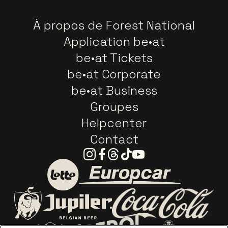
À propos de Forest National
Application be•at
be•at Tickets
be•at Corporate
be•at Business
Groupes
Helpcenter
Contact
Instagram
Facebook
Threads
Tiktok
Youtube
Visitez le site de Europca
Visitez le site de Lotto
Visitez le site d
Visitez le site de Jupiler