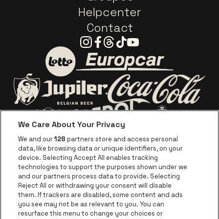
Helpcenter
Contact
Instagram
Facebook
Threads
Tiktok
Youtube
Visitez le site de Europca
Visitez le site de Lotto
Visitez le site d
Visitez le site de Jupiler
We Care About Your Privacy
Visitez le site de Red Bull
Visitez le sit
Visitez le site de Le logo de Ape
We and our
128
partners store and access personal
data, like browsing data or unique identifiers, on your
Visitez le site d
device. Selecting Accept All enables tracking
Visitez le site de Le logo Jameson en blan
technologies to support the purposes shown under we
and our partners process data to provide. Selecting
Visitez le site de Croky
Reject All or withdrawing your consent will disable
Visitez le site de Bruzz
them. If trackers are disabled, some content and ads
you see may not be as relevant to you. You can
Visitez le site de Le Soir
Visitez le site d
resurface this menu to change your choices or