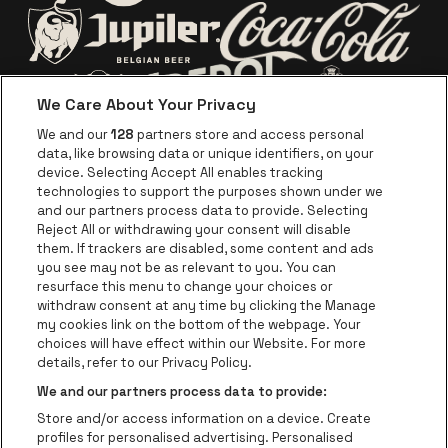
Visitez le site de Europca
Visitez le site de Lotto
Visitez le site d
Visitez le site de Jupiler
We Care About Your Privacy
Visitez le site de Red Bull
Visitez le sit
Visitez le site de Le logo de Ape
We and our
128
partners store and access personal
data, like browsing data or unique identifiers, on your
Visitez le site d
device. Selecting Accept All enables tracking
Visitez le site de Le logo Jameson en blan
technologies to support the purposes shown under we
and our partners process data to provide. Selecting
Visitez le site de Croky
Reject All or withdrawing your consent will disable
Visitez le site de Bruzz
them. If trackers are disabled, some content and ads
you see may not be as relevant to you. You can
Visitez le site de Le Soir
Visitez le site d
resurface this menu to change your choices or
withdraw consent at any time by clicking the Manage
my cookies link on the bottom of the webpage. Your
choices will have effect within our Website. For more
Forest National fait partie de
be•at
Visitez le site de Radio Conta
details, refer to our Privacy Policy.
Forest National
We and our partners process data to provide:
Avenue Victor Rousseau 208, 1190 Forest
Store and/or access information on a device. Create
Be-At Venues
profiles for personalised advertising. Personalised
Schijnpoortweg 119, 2170 Anvers