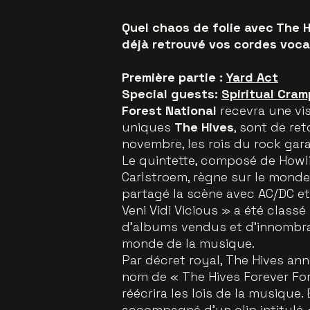
Quel chaos de folie avec The Hi
déjà retrouvé vos cordes voca
Première partie :
Yard Act
Special guests:
Spiritual Cram
Forest National
recevra une visi
uniques
The Hives
, sont de re
novembre, les rois du rock garag
Le quintette, composé de Howli
Carlstroem, règne sur le monde
partagé la scène avec AC/DC et 
Veni Vidi Vicious » a été class
d'albums vendus et d'innombrab
monde de la musique.
Par décret royal, The Hives ann
nom de « The Hives Forever For
réécrira les lois de la musique
accompagné d’un clip intitulé