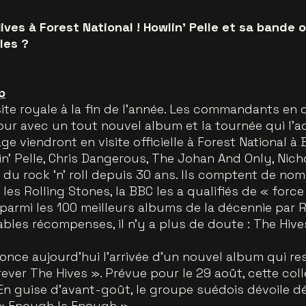
ves à Forest National ! Howlin’ Pelle et sa bande o
les ?
p
te royale à la fin de l’année. Les commandants en che
tour avec un tout nouvel album et la tournée qui l
e viendront en visite officielle à Forest National à 
n' Pelle, Chris Dangerous, The Johan And Only, Nich
 du rock ‘n’ roll depuis 30 ans. Ils comptent de no
les Rolling Stones, la BBC les a qualifiés de « force
é parmi les 100 meilleurs albums de la décennie par R
les récompenses, il n'y a plus de doute : The Hive
once aujourd’hui l’arrivée d’un nouvel album qui res
ever The Hives ». Prévue pour le 29 août, cette col
. En guise d'avant-goût, le groupe suédois dévoile d
 « Enough Is Enough ».