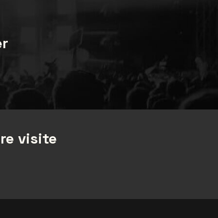
er
re visite