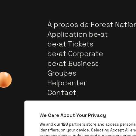
À propos de Forest Natio
Application be•at
be•at Tickets
be•at Corporate
be•at Business
Groupes
Helpcenter
Contact
We Care About Your Privacy
We and our
128
partners store and access personal 
identifiers, on your device. Selecting Accept All e
purposes shown under we and our partners process 