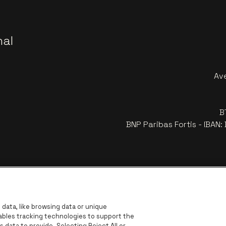
nal
Av
B
BNP Paribas Fortis - IBAN
data, like browsing data or unique
nables tracking technologies to support the
data to provide. Selecting Reject All or