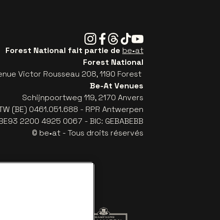
Instagram
Facebook
Threads
Tiktok
Youtube
Forest National fait partie de
be•at
Forest National
enue Victor Rousseau 208, 1190 Forest
Be-At Venues
Schijnpoortweg 119, 2170 Anvers
TW (BE) 0461.051.688 - RPR Antwerpen
: BE93 2200 4925 0067 - BIC: GEBABEBB
© be•at - Tous droits réservés