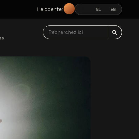
Helpcenter
FR
NL
EN
FRANÇAIS
NEDERLANDS
ENGLISH
Recherchez ici navbar
es