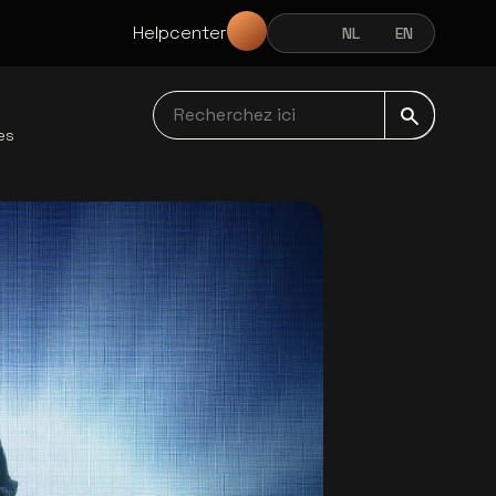
Helpcenter
FR
NL
EN
FRANÇAIS
NEDERLANDS
ENGLISH
Recherchez ici navbar
es