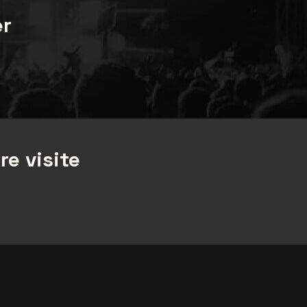
er
re visite