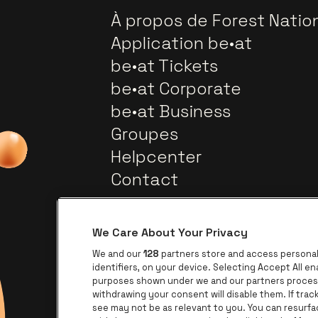
À propos de Forest Natio
Application be•at
be•at Tickets
be•at Corporate
be•at Business
Groupes
Helpcenter
Contact
We Care About Your Privacy
We and our
128
partners store and access personal 
identifiers, on your device. Selecting Accept All e
purposes shown under we and our partners process 
withdrawing your consent will disable them. If tra
Visitez le site de Europcar
Visitez le site de Lotto
see may not be as relevant to you. You can resurf