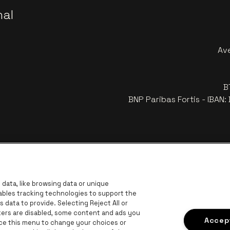
nal
Av
B
BNP Paribas Fortis - IBAN
data, like browsing data or unique
nables tracking technologies to support the
data to provide. Selecting Reject All or
ckers are disabled, some content and ads you
Visitez
Accept
Visitez le site de Coca-Cola
ace this menu to change your choices or
Visitez le site de Jupiler