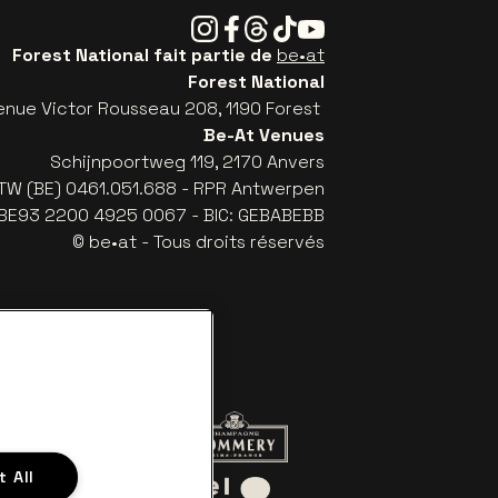
Instagram
Facebook
Threads
Tiktok
Youtube
Forest National fait partie de
be•at
Forest National
enue Victor Rousseau 208, 1190 Forest
Be-At Venues
Schijnpoortweg 119, 2170 Anvers
TW (BE) 0461.051.688 - RPR Antwerpen
: BE93 2200 4925 0067 - BIC: GEBABEBB
© be•at - Tous droits réservés
 le site de Red Bull
Visitez le site de Champagne Pomme
 All
Visitez le site de Le logo de Aperol