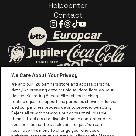
Helpcenter
Contact
Instagram
Facebook
Threads
Tiktok
Youtube
Visitez le site de Europca
Visitez le site de Lotto
Visitez le site d
Visitez le site de Jupiler
We Care About Your Privacy
Visitez le site de Red Bull
Visitez le sit
Visitez le site de Le logo de Ape
We and our
128
partners store and access personal
data, like browsing data or unique identifiers, on your
Visitez le site d
device. Selecting Accept All enables tracking
Visitez le site de Le logo Jameson en blan
technologies to support the purposes shown under we
and our partners process data to provide. Selecting
Visitez le site de Croky
Reject All or withdrawing your consent will disable
Visitez le site de Bruzz
them. If trackers are disabled, some content and ads
you see may not be as relevant to you. You can
Visitez le site de Le Soir
Visitez le site d
resurface this menu to change your choices or