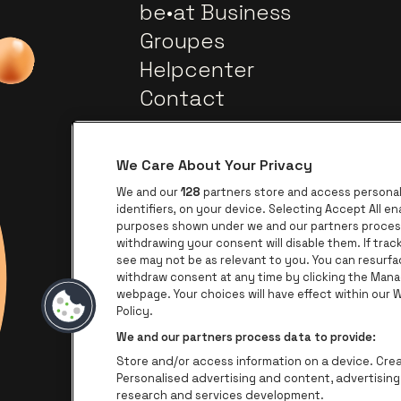
be•at Business
Groupes
Helpcenter
Contact
We Care About Your Privacy
We and our
128
partners store and access personal 
identifiers, on your device. Selecting Accept All e
purposes shown under we and our partners process 
withdrawing your consent will disable them. If tra
Visitez le site de Europcar
Visitez le site de Lotto
see may not be as relevant to you. You can resurf
withdraw consent at any time by clicking the Mana
webpage. Your choices will have effect within our We
Visite
Visitez le site de Le logo James
Policy.
We and our partners process data to provide:
Store and/or access information on a device. Creat
Personalised advertising and content, advertisi
research and services development.