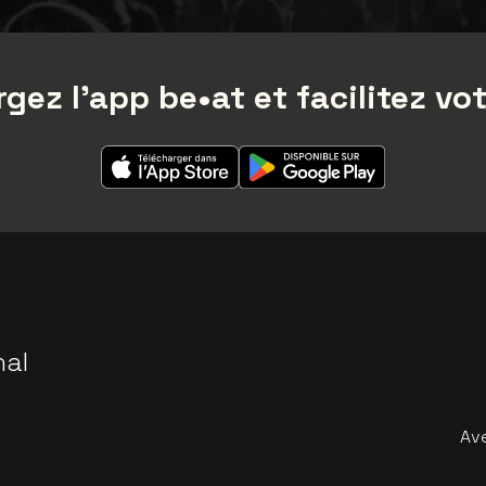
gez l'app be•at et facilitez vot
nal
Av