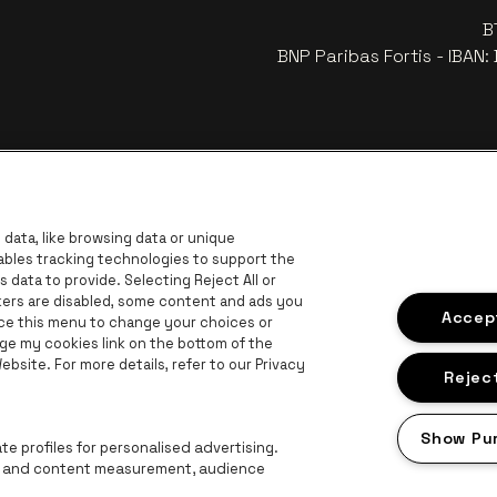
B
BNP Paribas Fortis - IBAN
data, like browsing data or unique
nables tracking technologies to support the
data to provide. Selecting Reject All or
ckers are disabled, some content and ads you
Visitez
Accept
Visitez le site de Coca-Cola
ace this menu to change your choices or
Visitez le site de Jupiler
ge my cookies link on the bottom of the
bsite. For more details, refer to our Privacy
z le site de Le logo Lillet en blanc cassé
Visitez le site de Croky
Visi
Visitez le site de Bruzz
Reject
on en blanc cassé
Show Pu
Visitez le site de Radio Contact
e profiles for personalised advertising.
ng and content measurement, audience