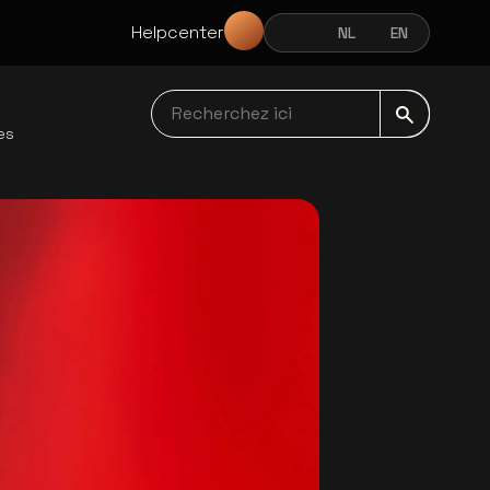
Helpcenter
FR
NL
EN
FRANÇAIS
NEDERLANDS
ENGLISH
Recherchez ici navbar
es