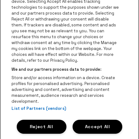
Visitez le site d
device. Selecting Accept All enables tracking
Visitez le site de Le logo Jameson en blan
technologies to support the purposes shown under we
and our partners process data to provide. Selecting
Visitez le site de Croky
Reject All or withdrawing your consent will disable
Visitez le site de Bruzz
them. If trackers are disabled, some content and ads
you see may not be as relevant to you. You can
Visitez le site de Le Soir
Visitez le site d
resurface this menu to change your choices or
withdraw consent at any time by clicking the Manage
my cookies link on the bottom of the webpage. Your
choices will have effect within our Website. For more
Forest National fait partie de
be•at
Visitez le site de Radio Conta
details, refer to our Privacy Policy.
Forest National
We and our partners process data to provide:
Avenue Victor Rousseau 208, 1190 Forest
Store and/or access information on a device. Create
Be-At Venues
profiles for personalised advertising. Personalised
Schijnpoortweg 119, 2170 Anvers
advertising and content, advertising and content
BTW (BE) 0461.051.688 - RPR Antwerpen
measurement, audience research and services
BNP Paribas Fortis - IBAN: BE93 2200 4925 0067 - BIC:
development.
List of Partners (vendors)
GEBABEBB
© be•at - Tous droits réservés
Reject All
Accept All
Proclaimer
Cookies
Manage my cookies
Privacy