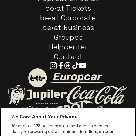
be•at Tickets
be•at Corporate
be•at Business
Groupes
Helpcenter
Contact
Instagram
Facebook
Threads
Tiktok
Youtube
Visitez le site de Europca
Visitez le site de Lotto
Visitez le site d
Visitez le site de Jupiler
We Care About Your Privacy
Visitez le site de Red Bull
Visitez le sit
Visitez le site de Le logo de Ape
We and our
128
partners store and access personal
data, like browsing data or unique identifiers, on your