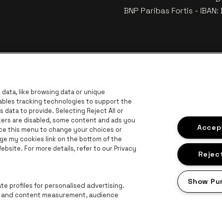
BNP Paribas Fortis - IBAN
data, like browsing data or unique
nables tracking technologies to support the
data to provide. Selecting Reject All or
ckers are disabled, some content and ads you
Visitez
Accept
Visitez le site de Coca-Cola
ace this menu to change your choices or
Visitez le site de Jupiler
ge my cookies link on the bottom of the
bsite. For more details, refer to our Privacy
z le site de Le logo Lillet en blanc cassé
Visitez le site de Croky
Visi
Visitez le site de Bruzz
Reject
on en blanc cassé
Show Pu
Visitez le site de Radio Contact
e profiles for personalised advertising.
ng and content measurement, audience