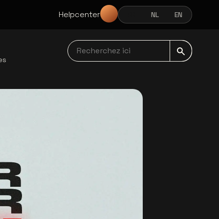
Helpcenter
FR
NL
EN
FRANÇAIS
NEDERLANDS
ENGLISH
Recherchez ici navbar
es