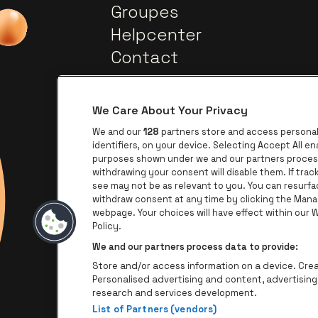
Groupes
Helpcenter
Contact
We Care About Your Privacy
We and our
128
partners store and access personal 
identifiers, on your device. Selecting Accept All e
purposes shown under we and our partners process 
withdrawing your consent will disable them. If tra
Visitez le site de Europcar
Visitez le site de Lotto
see may not be as relevant to you. You can resurf
withdraw consent at any time by clicking the Mana
webpage. Your choices will have effect within our We
Visite
Visitez le site de Le logo James
Policy.
We and our partners process data to provide:
Store and/or access information on a device. Creat
Personalised advertising and content, advertisi
research and services development.
List of Partners (vendors)