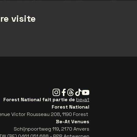
re visite
Instagram
Facebook
Threads
Tiktok
Youtube
Forest National fait partie de
be•at
Forest National
enue Victor Rousseau 208, 1190 Forest
Be-At Venues
Schijnpoortweg 119, 2170 Anvers
TW (BE) 0461.051.688 - RPR Antwerpen