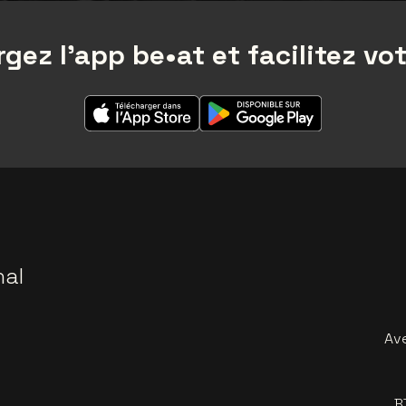
gez l'app be•at et facilitez vot
nal
Av
B