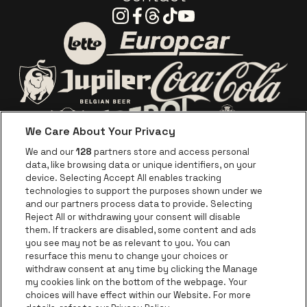
Instagram
Facebook
Threads
Tiktok
Youtube
Visitez le site de Europca
Visitez le site de Lotto
Visitez le site d
Visitez le site de Jupiler
We Care About Your Privacy
Visitez le site de Red Bull
Visitez le sit
Visitez le site de Le logo de Ape
We and our
128
partners store and access personal
data, like browsing data or unique identifiers, on your
Visitez le site d
device. Selecting Accept All enables tracking
Visitez le site de Le logo Jameson en blan
technologies to support the purposes shown under we
and our partners process data to provide. Selecting
Visitez le site de Croky
Reject All or withdrawing your consent will disable
Visitez le site de Bruzz
them. If trackers are disabled, some content and ads
you see may not be as relevant to you. You can
Visitez le site de Le Soir
Visitez le site d
resurface this menu to change your choices or
withdraw consent at any time by clicking the Manage
my cookies link on the bottom of the webpage. Your
choices will have effect within our Website. For more
Forest National fait partie de
be•at
Visitez le site de Radio Conta