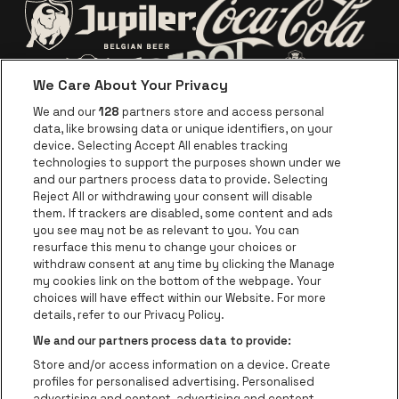
Visitez le site de Lotto
avant le concert.
Visitez le site d
Visitez le site de Jupiler
We Care About Your Privacy
Visitez le site de Red Bull
Visitez le sit
Visitez le site de Le logo de Ape
We and our
128
partners store and access personal
data, like browsing data or unique identifiers, on your
Visitez le site d
device. Selecting Accept All enables tracking
Visitez le site de Le logo Jameson en blan
technologies to support the purposes shown under we
and our partners process data to provide. Selecting
Visitez le site de Croky
Reject All or withdrawing your consent will disable
Visitez le site de Bruzz
them. If trackers are disabled, some content and ads
you see may not be as relevant to you. You can
Visitez le site de Le Soir
Visitez le site d
resurface this menu to change your choices or
withdraw consent at any time by clicking the Manage
my cookies link on the bottom of the webpage. Your
choices will have effect within our Website. For more
Forest National fait partie de
be•at
Visitez le site de Radio Conta
details, refer to our Privacy Policy.
Forest National
We and our partners process data to provide:
Avenue Victor Rousseau 208, 1190 Forest
Store and/or access information on a device. Create
Be-At Venues
profiles for personalised advertising. Personalised
Schijnpoortweg 119, 2170 Anvers
advertising and content, advertising and content